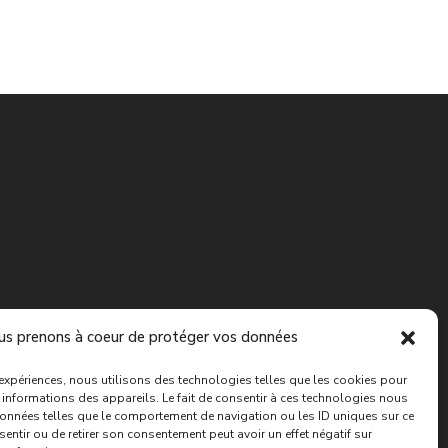
s prenons à coeur de protéger vos données
 réservés
s expériences, nous utilisons des technologies telles que les cookies pour
 informations des appareils. Le fait de consentir à ces technologies nous
données telles que le comportement de navigation ou les ID uniques sur ce
nsentir ou de retirer son consentement peut avoir un effet négatif sur