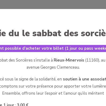
rie du le sabbat des sorci
nt possible d’acheter votre billet (1 jour ou pass weeke
bbat des Sorcières s’installe à
Rieux-Minervois
(11160), au
avenue Georges Clemenceau.
 sous le signe de la solidarité, en
soutien à une associat
comptons sur votre présence pour apporter votre lumière 
Ensemble, offrons leur l’espoir et l’amour qu’ils méritent
e 1 jour
:
3,00 €