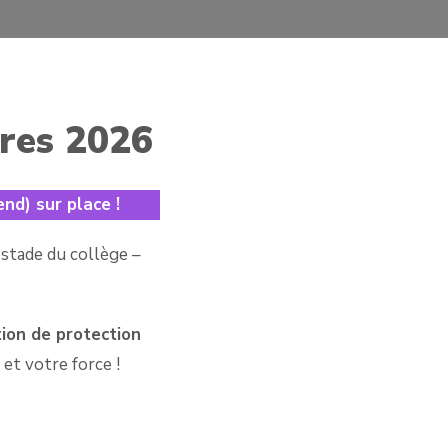
ères 2026
nd) sur place !
 stade du collège –
ion de protection
et votre force !