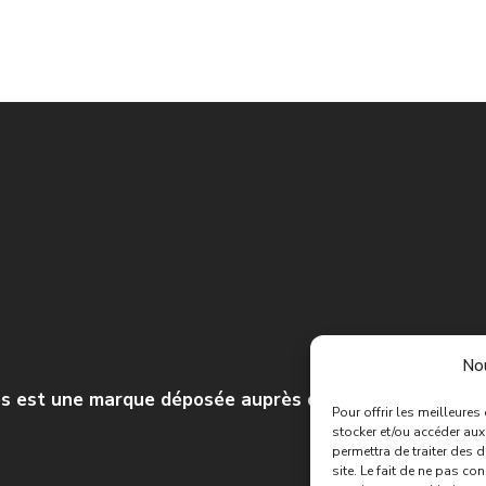
Nou
s est une marque déposée auprès de l’INPI.
Tous droits
Pour offrir les meilleure
stocker et/ou accéder aux
permettra de traiter des 
site. Le fait de ne pas co