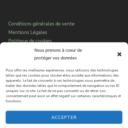
Conditions générales de vente
Mentions Légales
Politique de cookies
Notre Association
Nous prenons à coeur de
protéger vos données
Pour offrir les meilleures expériences, nous utilisons des technologies
© 2025 CDC Paranormal.
Sabbat des Sorcières
telles que les cookies pour stocker et/ou accéder aux informations des
appareils. Le fait de consentir à ces technologies nous permettra de
est une marque déposée auprès de l’INPI.
Tous
traiter des données telles que le comportement de navigation ou les ID
uniques sur ce site. Le fait de ne pas consentir ou de retirer son
droits réservés
consentement peut avoir un effet négatif sur certaines caractéristiques et
fonctions.
ACCEPTER