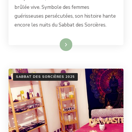
FEMME
brûlée vive. Symbole des femmes
DU
guérisseuses persécutées, son histoire hante
DIABLE
encore les nuits du Sabbat des Sorcières.
Lire la suite
SABBAT DES SORCIÈRES 2025