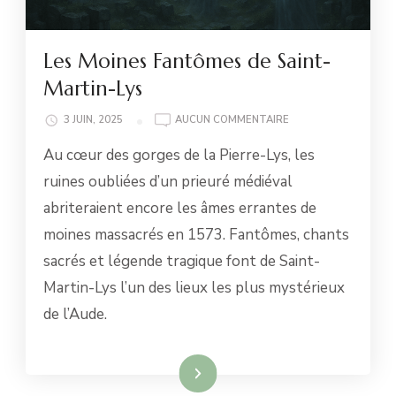
Les Moines Fantômes de Saint-
Martin-Lys
LES
3 JUIN, 2025
AUCUN COMMENTAIRE
MOINES
Au cœur des gorges de la Pierre-Lys, les
FANTÔMES
DE
ruines oubliées d’un prieuré médiéval
SAINT-
abriteraient encore les âmes errantes de
MARTIN-
LYS
moines massacrés en 1573. Fantômes, chants
sacrés et légende tragique font de Saint-
Martin-Lys l’un des lieux les plus mystérieux
de l’Aude.
Lire la suite