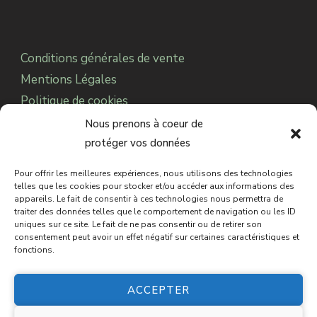
Conditions générales de vente
Mentions Légales
Politique de cookies
Notre Association
Nous prenons à coeur de
protéger vos données
Pour offrir les meilleures expériences, nous utilisons des technologies
© 2025 CDC Paranormal.
Sabbat des Sorcières
telles que les cookies pour stocker et/ou accéder aux informations des
appareils. Le fait de consentir à ces technologies nous permettra de
est une marque déposée auprès de l’INPI.
Tous
traiter des données telles que le comportement de navigation ou les ID
uniques sur ce site. Le fait de ne pas consentir ou de retirer son
droits réservés
consentement peut avoir un effet négatif sur certaines caractéristiques et
fonctions.
ACCEPTER