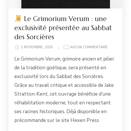
Le Grimorium Verum : une
exclusivité présentée au Sabbat
des Sorcières
1 NOVEMBRE, 2025
AUCUN COMMENTAIRE
LE
Le Grimorium Verum, grimoire ancien et pilier
GRIMORIUM
VERUM
de la tradition goétique, sera présenté en
:
exclusivité lors du Sabbat des Sorcières.
UNE
EXCLUSIVITÉ
Grâce au travail critique et accessible de Jake
PRÉSENTÉE
Stratton-Kent, cet ouvrage bénéficie d’une
AU
SABBAT
réhabilitation moderne, tout en respectant
DES
ses racines historiques. Déjà disponible en
SORCIÈRES
précommande sur le site Hexen Press