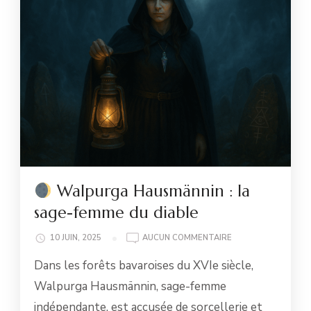
Walpurga Hausmännin : la
sage-femme du diable
10 JUIN, 2025
AUCUN COMMENTAIRE
WALPURGA
Dans les forêts bavaroises du XVIe siècle,
HAUSMÄNNIN
:
Walpurga Hausmännin, sage-femme
LA
indépendante, est accusée de sorcellerie et
SAGE-