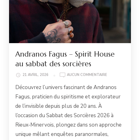
Andranos Fagus – Spirit House
au sabbat des sorcières
ANDRANOS
21 AVRIL, 2026
AUCUN COMMENTAIRE
FAGUS
Découvrez l’univers fascinant de Andranos
–
SPIRIT
Fagus, praticien du spiritisme et explorateur
HOUSE
de l’invisible depuis plus de 20 ans. À
AU
SABBAT
l’occasion du Sabbat des Sorcières 2026 à
DES
Rieux-Minervois, plongez dans son approche
SORCIÈRES
unique mêlant enquêtes paranormales,