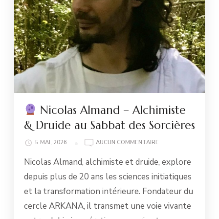
Nicolas Almand – Alchimiste
& Druide au Sabbat des Sorcières
5 MAI, 2026
AUCUN COMMENTAIRE
NICOLAS
Nicolas Almand, alchimiste et druide, explore
ALMAND
–
depuis plus de 20 ans les sciences initiatiques
ALCHIMISTE
et la transformation intérieure. Fondateur du
&
DRUIDE
cercle ARKANA, il transmet une voie vivante
AU