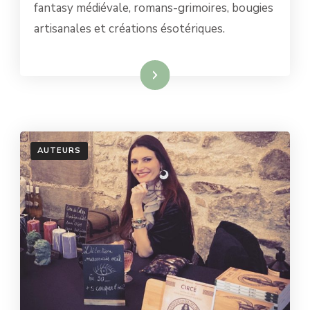
fantasy médiévale, romans-grimoires, bougies
ENTRE
FANTASY
artisanales et créations ésotériques.
MÉDIÉVALE
ET
ARTISANAT
Lire la suite
ÉSOTÉRIQUE
AUTEURS