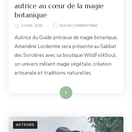
autrice au cœur de la magie
botanique
AMANDINE
11 MAI, 2026
AUCUN COMMENTAIRE
LORDENME
Autrice du Guide précieux de magie botanique,
:
UNE
Amandine Lordenme sera présente au Sabbat
AUTRICE
des Sorcières avec sa boutique WildFolkSoul,
AU
CŒUR
un univers mêlant magie végétale, création
DE
artisanale et traditions naturelles.
LA
MAGIE
BOTANIQUE
Lire la suite
AUTEURS