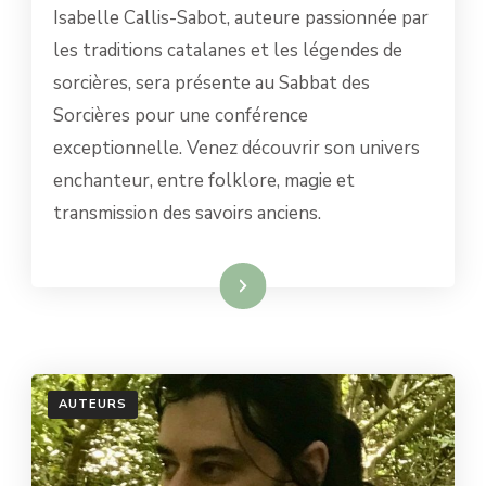
Isabelle Callis-Sabot, auteure passionnée par
SABOT
:
les traditions catalanes et les légendes de
L’AUTEURE
sorcières, sera présente au Sabbat des
QUI
FAIT
Sorcières pour une conférence
REVIVRE
exceptionnelle. Venez découvrir son univers
LES
SORCIÈRES
enchanteur, entre folklore, magie et
DU
transmission des savoirs anciens.
PAYS
CATALAN
Lire la suite
AUTEURS