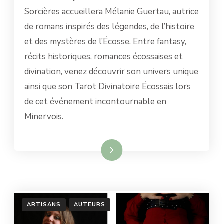
ENTRE
Sorcières accueillera Mélanie Guertau, autrice
LÉGENDES
de romans inspirés des légendes, de l’histoire
ÉCOSSAISES,
MYSTÈRES
et des mystères de l’Écosse. Entre fantasy,
ET
récits historiques, romances écossaises et
TAROT
DIVINATOIRE
divination, venez découvrir son univers unique
ainsi que son Tarot Divinatoire Écossais lors
de cet événement incontournable en
Minervois.
Lire la suite
ARTISANS
AUTEURS