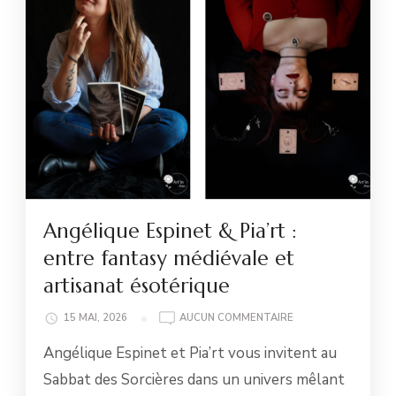
Angélique Espinet & Pia’rt :
entre fantasy médiévale et
artisanat ésotérique
ANGÉLIQUE
15 MAI, 2026
AUCUN COMMENTAIRE
ESPINET
Angélique Espinet et Pia’rt vous invitent au
&
PIA’RT
Sabbat des Sorcières dans un univers mêlant
: