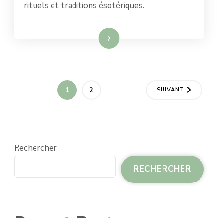
rituels et traditions ésotériques.
Lire la suite
Pagination
PAGE
PAGE
1
2
SUIVANT
des
publications
Rechercher
RECHERCHER