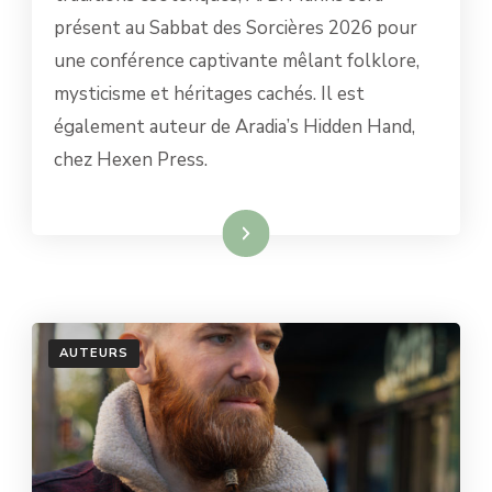
HISTORIEN
présent au Sabbat des Sorcières 2026 pour
DU
MYSTICISME
une conférence captivante mêlant folklore,
ET
mysticisme et héritages cachés. Il est
EXPLORATEUR
DES
également auteur de Aradia’s Hidden Hand,
TRADITIONS
chez Hexen Press.
CACHÉES
Lire la suite
AUTEURS