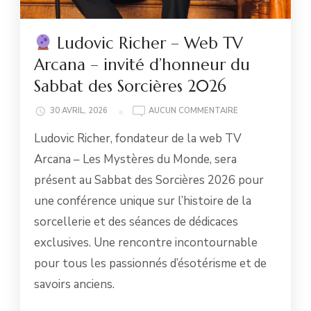
Ludovic Richer – Web TV
Arcana – invité d’honneur du
Sabbat des Sorcières 2026
30 AVRIL, 2026
AUCUN COMMENTAIRE
LUDOVIC
Ludovic Richer, fondateur de la web TV
RICHER
–
Arcana – Les Mystères du Monde, sera
WEB
présent au Sabbat des Sorcières 2026 pour
TV
ARCANA
une conférence unique sur l’histoire de la
–
sorcellerie et des séances de dédicaces
INVITÉ
D’HONNEUR
exclusives. Une rencontre incontournable
DU
pour tous les passionnés d’ésotérisme et de
SABBAT
DES
savoirs anciens.
SORCIÈRES
2026