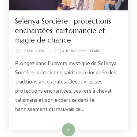
Selenya Sorcière : protections
enchantées, cartomancie et
magie de chance
SELENYA
13 MAI, 2026
AUCUN COMMENTAIRE
SORCIÈRE
Plongez dans l’univers mystique de Selenya
:
PROTECTIONS
Sorcière, praticienne spirituelle inspirée des
ENCHANTÉES,
traditions ancestrales. Découvrez ses
CARTOMANCIE
ET
protections enchantées, ses fers à cheval
MAGIE
talismans et son expertise dans le
DE
CHANCE
bannissement du mauvais œil.
Lire la suite