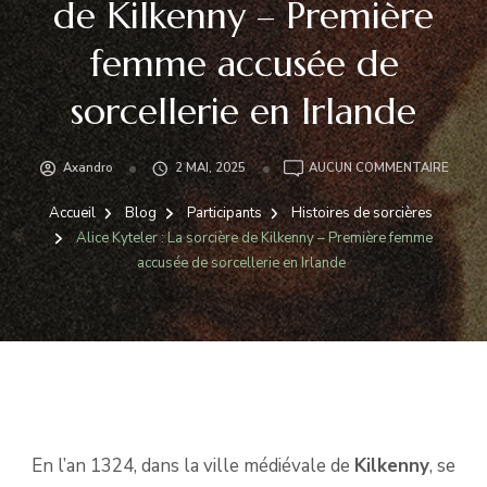
de Kilkenny – Première
femme accusée de
sorcellerie en Irlande
ALICE
Axandro
2 MAI, 2025
AUCUN COMMENTAIRE
KYTE
:
Accueil
Blog
Participants
Histoires de sorcières
LA
Alice Kyteler : La sorcière de Kilkenny – Première femme
SORCI
accusée de sorcellerie en Irlande
DE
KILKE
–
PREMI
FEMM
ACCU
DE
SORCE
EN
En l’an 1324, dans la ville médiévale de
Kilkenny
, se
IRLAN