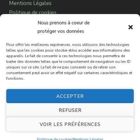
Mentions Légales
Politique de cookies
Notre Association
Nous prenons à coeur de
protéger vos données
Pour offrir les meilleures expériences, nous utilisons des technologies
© 2025 CDC Paranormal.
Sabbat des Sorcières
telles que les cookies pour stocker et/ou accéder aux informations des
appareils. Le fait de consentir à ces technologies nous permettra de
est une marque déposée auprès de l’INPI.
Tous
traiter des données telles que le comportement de navigation ou les ID
uniques sur ce site. Le fait de ne pas consentir ou de retirer son
droits réservés
consentement peut avoir un effet négatif sur certaines caractéristiques et
fonctions.
ACCEPTER
REFUSER
Le sabbat des sorcières | un événement réalisé par
l'association
CDC Paranormal
VOIR LES PRÉFÉRENCES
Blossom Spa | Développé par
Blossom
Themes
.Propulsé par
WordPress
.
Mentions Légales
Politique de cookies
Mentions Légales