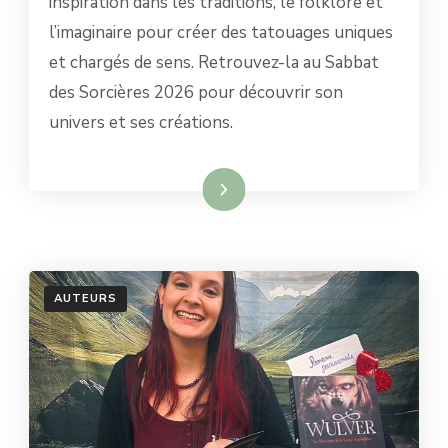
inspiration dans les traditions, le folklore et
L’ART
DU
l’imaginaire pour créer des tatouages uniques
TATOUAGE
et chargés de sens. Retrouvez-la au Sabbat
ENTRE
SYMBOLISME,
des Sorcières 2026 pour découvrir son
MAGIE
univers et ses créations.
ET
TRADITIONS
Lire la suite
AUTEURS