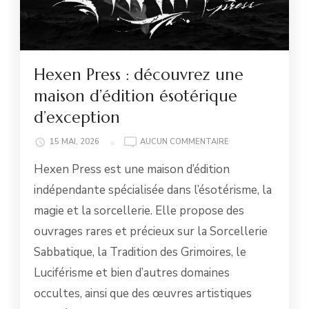
Hexen Press : découvrez une
maison d’édition ésotérique
d’exception
HEXEN
15 MAI, 2026
AUCUN COMMENTAIRE
PRESS
Hexen Press est une maison d’édition
:
DÉCOUVREZ
indépendante spécialisée dans l’ésotérisme, la
UNE
magie et la sorcellerie. Elle propose des
MAISON
D’ÉDITION
ouvrages rares et précieux sur la Sorcellerie
ÉSOTÉRIQUE
Sabbatique, la Tradition des Grimoires, le
D’EXCEPTION
Luciférisme et bien d’autres domaines
occultes, ainsi que des œuvres artistiques