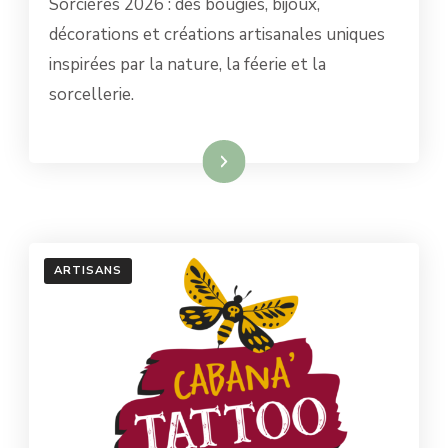
Sorcières 2026 : des bougies, bijoux,
CRÉATIONS
décorations et créations artisanales uniques
ARTISANALES
MAGIQUES
inspirées par la nature, la féerie et la
ET
sorcellerie.
ÉCORESPONSABLES
Lire la suite
ARTISANS