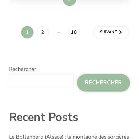
Pagination
…
PAGE
PAGE
PAGE
1
2
10
SUIVANT
des
publications
Rechercher
RECHERCHER
Recent Posts
Le Bollenberg (Alsace) : la montagne des sorcières