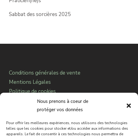
Praticien(ne)s
Sabbat des sorcières 2025
Conditions générales de vente
Mentions Légales
Politique de cookies
Notre Association
Nous prenons à coeur de
protéger vos données
Pour offrir les meilleures expériences, nous utilisons des technologies
© 2025 CDC Paranormal.
Sabbat des Sorcières
telles que les cookies pour stocker et/ou accéder aux informations des
appareils. Le fait de consentir à ces technologies nous permettra de
est une marque déposée auprès de l’INPI.
Tous