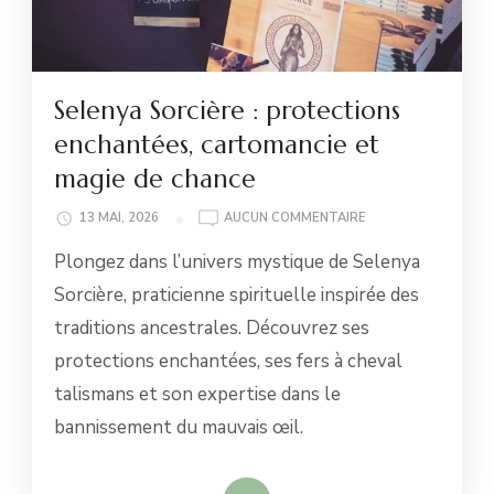
Selenya Sorcière : protections
enchantées, cartomancie et
magie de chance
SELENYA
13 MAI, 2026
AUCUN COMMENTAIRE
SORCIÈRE
Plongez dans l’univers mystique de Selenya
:
PROTECTIONS
Sorcière, praticienne spirituelle inspirée des
ENCHANTÉES,
traditions ancestrales. Découvrez ses
CARTOMANCIE
ET
protections enchantées, ses fers à cheval
MAGIE
talismans et son expertise dans le
DE
CHANCE
bannissement du mauvais œil.