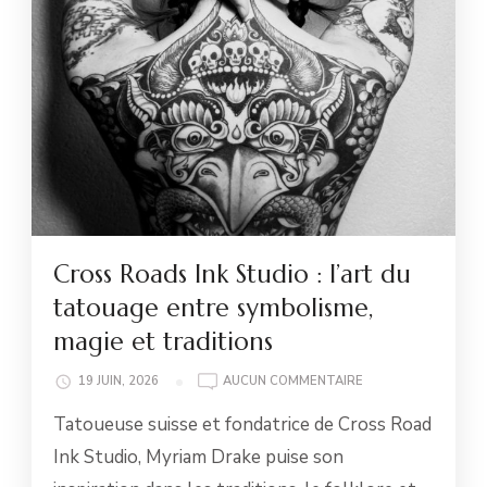
Cross Roads Ink Studio : l’art du
tatouage entre symbolisme,
magie et traditions
CROSS
19 JUIN, 2026
AUCUN COMMENTAIRE
ROADS
Tatoueuse suisse et fondatrice de Cross Road
INK
STUDIO
Ink Studio, Myriam Drake puise son
: