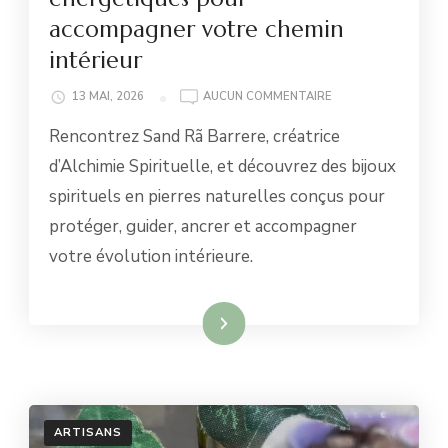
accompagner votre chemin
intérieur
ALCHIMIE
13 MAI, 2026
AUCUN COMMENTAIRE
SPIRITUELLE
Rencontrez Sand Rã Barrere, créatrice
:
DES
d’Alchimie Spirituelle, et découvrez des bijoux
BIJOUX
spirituels en pierres naturelles conçus pour
ÉNERGÉTIQUES
POUR
protéger, guider, ancrer et accompagner
ACCOMPAGNER
votre évolution intérieure.
VOTRE
CHEMIN
INTÉRIEUR
Lire la suite
ARTISANS