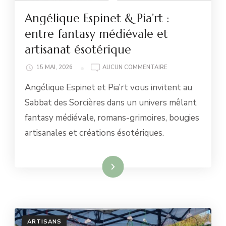
Angélique Espinet & Pia’rt :
entre fantasy médiévale et
artisanat ésotérique
ANGÉLIQUE
15 MAI, 2026
AUCUN COMMENTAIRE
ESPINET
Angélique Espinet et Pia’rt vous invitent au
&
PIA’RT
Sabbat des Sorcières dans un univers mêlant
:
fantasy médiévale, romans-grimoires, bougies
ENTRE
FANTASY
artisanales et créations ésotériques.
MÉDIÉVALE
ET
ARTISANAT
Lire la suite
ÉSOTÉRIQUE
ARTISANS