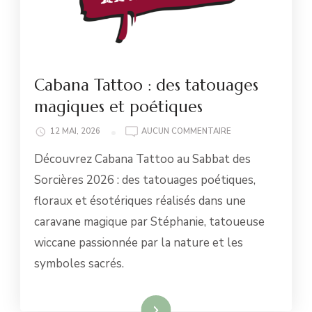
Cabana Tattoo : des tatouages
magiques et poétiques
CABANA
12 MAI, 2026
AUCUN COMMENTAIRE
TATTOO
Découvrez Cabana Tattoo au Sabbat des
:
DES
Sorcières 2026 : des tatouages poétiques,
TATOUAGES
floraux et ésotériques réalisés dans une
MAGIQUES
ET
caravane magique par Stéphanie, tatoueuse
POÉTIQUES
wiccane passionnée par la nature et les
symboles sacrés.
Lire la suite