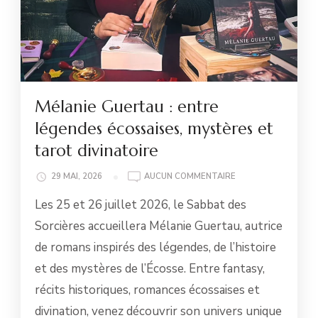
Mélanie Guertau : entre
légendes écossaises, mystères et
tarot divinatoire
MÉLANIE
29 MAI, 2026
AUCUN COMMENTAIRE
GUERTAU
Les 25 et 26 juillet 2026, le Sabbat des
:
ENTRE
Sorcières accueillera Mélanie Guertau, autrice
LÉGENDES
de romans inspirés des légendes, de l’histoire
ÉCOSSAISES,
MYSTÈRES
et des mystères de l’Écosse. Entre fantasy,
ET
récits historiques, romances écossaises et
TAROT
DIVINATOIRE
divination, venez découvrir son univers unique