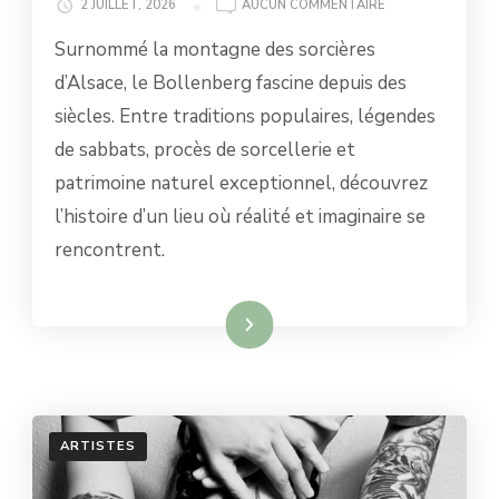
LE
2 JUILLET, 2026
AUCUN COMMENTAIRE
BOLLENBERG
Surnommé la montagne des sorcières
(ALSACE)
:
d’Alsace, le Bollenberg fascine depuis des
LA
siècles. Entre traditions populaires, légendes
MONTAGNE
DES
de sabbats, procès de sorcellerie et
SORCIÈRES
patrimoine naturel exceptionnel, découvrez
—
MYTHE,
l’histoire d’un lieu où réalité et imaginaire se
HISTOIRE
rencontrent.
ET
CRÉDIBILITÉ
Lire la suite
ARTISTES