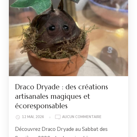
Draco Dryade : des créations
artisanales magiques et
écoresponsables
DRACO
12 MAI, 2026
AUCUN COMMENTAIRE
DRYADE
Découvrez Draco Dryade au Sabbat des
:
DES