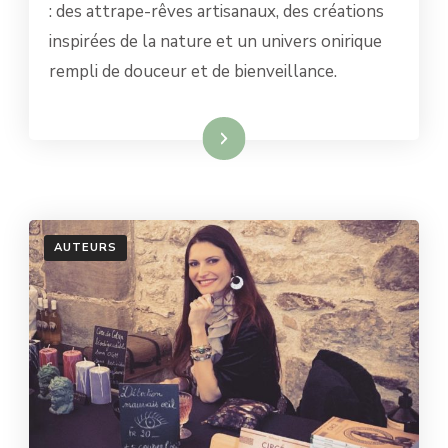
ATTRAPE-
: des attrape-rêves artisanaux, des créations
RÊVES
inspirées de la nature et un univers onirique
ARTISANAUX
POUR
rempli de douceur et de bienveillance.
ILLUMINER
VOS
NUITS
Lire la suite
AUTEURS