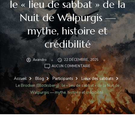
le « lieu de sabbat » de la
Nuit de Walpurgis —
mythe, histoire et
crédibilité
Axandro
22 DÉCEMBRE, 2025
LE
AUCUN COMMENTAIRE
BROCKEN
(BLOCKSBERG)
Accueil
Blog
Participants
Lieux des sabbats
:
Le Brocken (Blocksberg) : le « lieu de sabbat » de la Nuit de
LE
Walpurgis — mythe, histoire et crédibilité
«
LIEU
DE
SABBAT
»
DE
LA