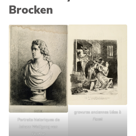
Brocken
gravures anciennes liées à
Faust
Portraits historiques de
Johann Wolfgang von
Goethe