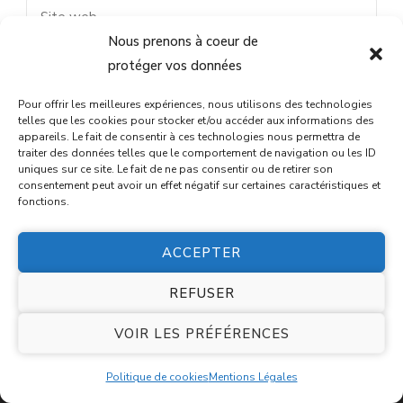
Nous prenons à coeur de
protéger vos données
Enregistrer mon nom, mon e-mail et mon site dans le
navigateur pour mon prochain commentaire.
Pour offrir les meilleures expériences, nous utilisons des technologies
telles que les cookies pour stocker et/ou accéder aux informations des
appareils. Le fait de consentir à ces technologies nous permettra de
traiter des données telles que le comportement de navigation ou les ID
uniques sur ce site. Le fait de ne pas consentir ou de retirer son
Alternative:
consentement peut avoir un effet négatif sur certaines caractéristiques et
fonctions.
ACCEPTER
REFUSER
Conditions générales de vente
VOIR LES PRÉFÉRENCES
Mentions Légales
Politique de cookies
Mentions Légales
Politique de cookies