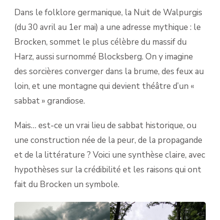
NUIT
Dans le folklore germanique, la Nuit de Walpurgis
DE
WALPURGIS
(du 30 avril au 1er mai) a une adresse mythique : le
—
Brocken, sommet le plus célèbre du massif du
MYTHE,
HISTOIRE
Harz, aussi surnommé Blocksberg. On y imagine
ET
des sorcières converger dans la brume, des feux au
CRÉDIBILITÉ
loin, et une montagne qui devient théâtre d’un «
sabbat » grandiose.
Mais… est-ce un vrai lieu de sabbat historique, ou
une construction née de la peur, de la propagande
et de la littérature ? Voici une synthèse claire, avec
hypothèses sur la crédibilité et les raisons qui ont
fait du Brocken un symbole.