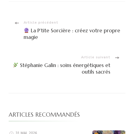
Navigation
Article précédent
La P’tite Sorcière : créez votre propre
d'article
magie
Article suivant
Stéphanie Galin : soins énergétiques et
outils sacrés
ARTICLES RECOMMANDÉS
31 MAI, 2026