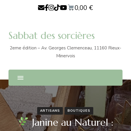
0,00
€
Sabbat des sorcières
2eme édition – Av. Georges Clemenceau, 11160 Rieux-
Minervois
ARTISANS
BOUTIQUES
Janine au Naturel :