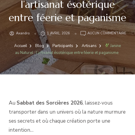
l’artisanat ésotérique
entre féerie et paganisme
Axandro
1 AVRIL, 2026
AUCUN COMMENTAIRE
JANI
AU
Accueil
Blog
Participants
Artisans
Janine
NATU
au Naturel : l’artisanat ésotérique entre féerie et paganisme
:
L’AR
ÉSOT
ENT
FÉER
ET
PAGA
Au
Sabbat des Sorcières 2026
, laissez-vous
transporter dans un univers où la nature murmure
ses secrets et où chaque création porte une
intention…