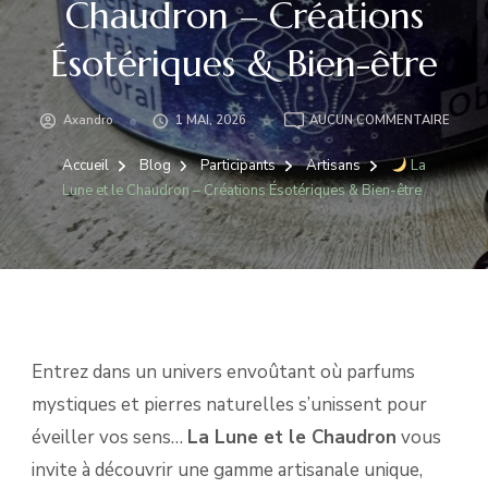
Chaudron – Créations
Ésotériques & Bien-être
Axandro
1 MAI, 2026
AUCUN COMMENTAIRE
LA
LUNE
Accueil
Blog
Participants
Artisans
La
ET
Lune et le Chaudron – Créations Ésotériques & Bien-être
LE
CHAU
–
CRÉA
ÉSOT
&
BIEN-
ÊTRE
Entrez dans un univers envoûtant où parfums
mystiques et pierres naturelles s’unissent pour
éveiller vos sens…
La Lune et le Chaudron
vous
invite à découvrir une gamme artisanale unique,