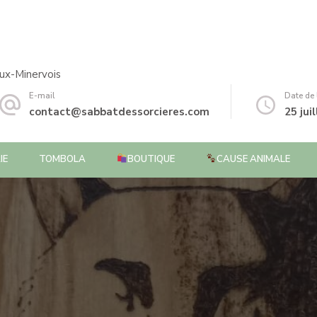
ux-Minervois
E-mail
Date de
contact@sabbatdessorcieres.com
25 jui
IE
TOMBOLA
BOUTIQUE
CAUSE ANIMALE