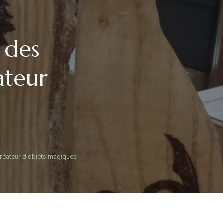
 des
ateur
TIN
N
t créateur d’objets magiques
SAN
ITIONS
IQUES