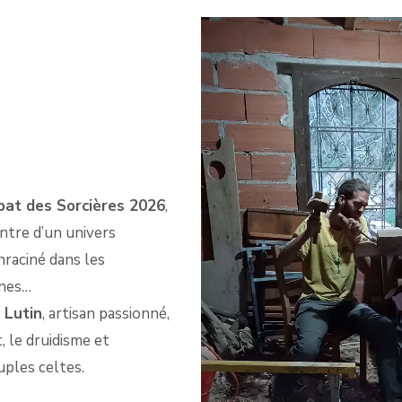
CRÉ
D’OB
MAGI
at des Sorcières 2026
,
ntre d’un univers
raciné dans les
nnes…
 Lutin
, artisan passionné,
, le druidisme et
uples celtes.