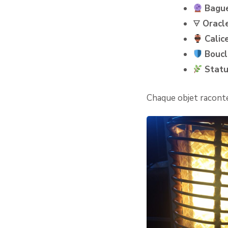
Bague
🜃
Oracl
Calic
Boucl
Statu
Chaque objet raconte 