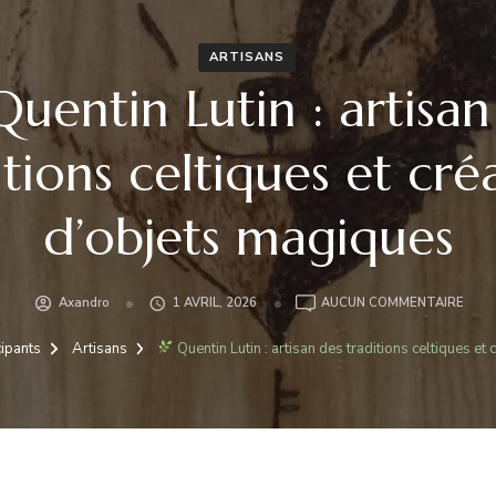
ARTISANS
uentin Lutin : artisan
itions celtiques et cré
d’objets magiques
Axandro
1 AVRIL, 2026
AUCUN COMMENTAIRE
QUEN
LUTI
cipants
Artisans
Quentin Lutin : artisan des traditions celtiques e
:
ARTI
DES
TRAD
CELT
ET