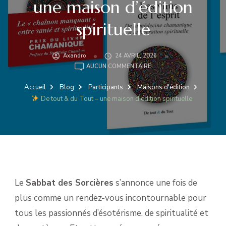
une maison d’édition
spirituelle
Axandro
24 AVRIL, 2026
AUCUN COMMENTAIRE
DE
TOUT
Accueil
Blog
Participants
Maisons d'édition
&
De tout & du Tout – une maison d’édition spirituelle
DU
TOUT
–
UNE
MAISON
D’ÉDITION
SPIRITUELLE
Le
Sabbat des Sorcières
s’annonce une fois de
plus comme un rendez-vous incontournable pour
tous les passionnés d’ésotérisme, de spiritualité et