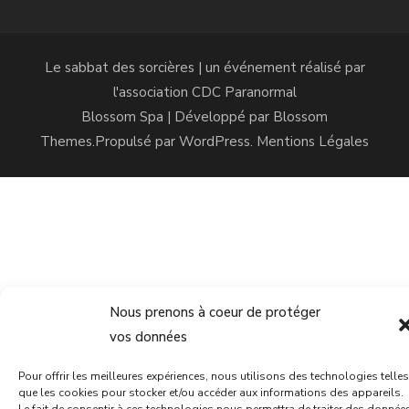
Le sabbat des sorcières | un événement réalisé par
l'association
CDC Paranormal
Blossom Spa | Développé par
Blossom
Themes
.Propulsé par
WordPress
.
Mentions Légales
Nous prenons à coeur de protéger
vos données
Pour offrir les meilleures expériences, nous utilisons des technologies telles
que les cookies pour stocker et/ou accéder aux informations des appareils.