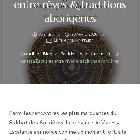
entre rêves & traditions
aborigènes
Axandro
20 AVRIL, 2026
AUCUN COMMENTAIRE
VANESSA
ESCALANTE
Accueil
Blog
Participants
Auteurs
ENTRE
Vanessa Escalante entre rêves & traditions aborigènes
RÊVES
&
TRADITIONS
ABORIGÈNES
Parmi les rencontres les plus marquantes du
Sabbat des Sorcières
, la présence de Vanessa
Escalante s’annonce comme un moment fort, à la