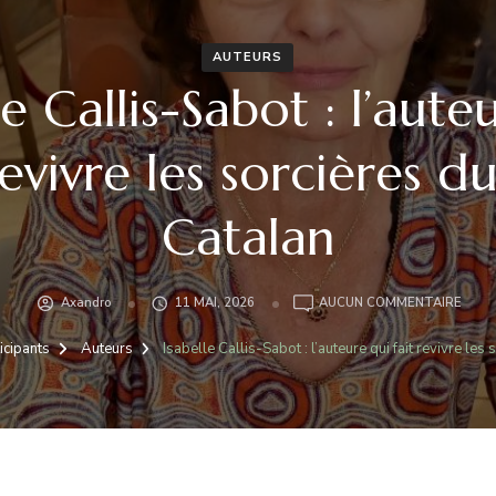
AUTEURS
le Callis-Sabot : l’aute
revivre les sorcières d
Catalan
ISABE
Axandro
11 MAI, 2026
AUCUN COMMENTAIRE
CALLI
SAB
icipants
Auteurs
Isabelle Callis-Sabot : l’auteure qui fait revivre le
:
L’AU
QUI
FAIT
REVI
LES