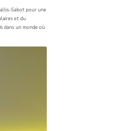
IÈRES
 Callis-Sabot pour une
laires et du
LAN
nds dans un monde où