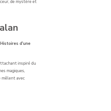
uceur, de mystère et
talan
e
Histoires d’une
ttachant inspiré du
nes magiques,
e mêlent avec