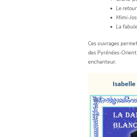
Le retou
Mimi-Jos
La fabul
Ces ouvrages permett
des Pyrénées-Oriental
enchanteur.