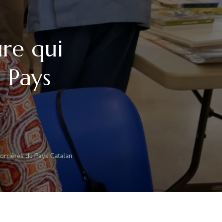
ure qui
u Pays
LLE
S-
OT
s sorcières du Pays Catalan
TEURE
VRE