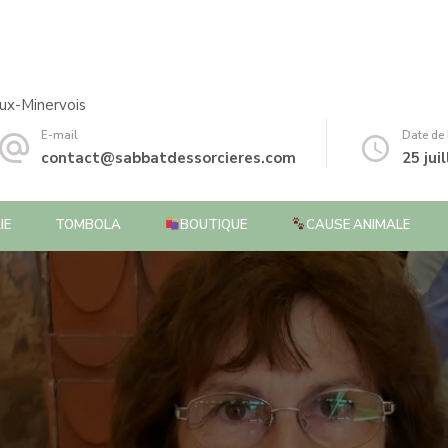
ux-Minervois
E-mail
Date de
contact@sabbatdessorcieres.com
25 jui
IE
TOMBOLA
BOUTIQUE
CAUSE ANIMALE