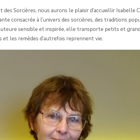
SORC
DU
t des Sorcières, nous aurons le plaisir d’accueillir Isabelle
PAYS
te consacrée à l’univers des sorcières, des traditions popu
CATA
Auteure sensible et inspirée, elle transporte petits et gra
s et les remèdes d’autrefois reprennent vie.