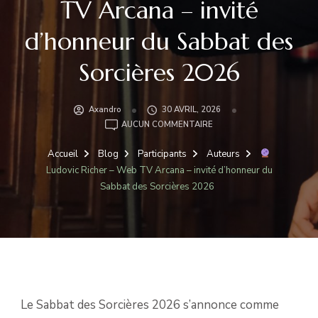
TV Arcana – invité
d’honneur du Sabbat des
Sorcières 2026
Axandro
30 AVRIL, 2026
AUCUN COMMENTAIRE
LUDOVIC
RICHER
Accueil
Blog
Participants
Auteurs
–
Ludovic Richer – Web TV Arcana – invité d’honneur du
WEB
Sabbat des Sorcières 2026
TV
ARCANA
–
INVITÉ
D’HONNEUR
DU
SABBAT
DES
Le Sabbat des Sorcières 2026 s’annonce comme
SORCIÈRES