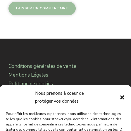
Alternative:
Conditions générales de vente
Mentions Légales
Politique de cookies
Notre Association
Nous prenons à coeur de
protéger vos données
Pour offrir les meilleures expériences, nous utilisons des technologies
© 2025 CDC Paranormal.
Sabbat des Sorcières
telles que les cookies pour stocker et/ou accéder aux informations des
appareils. Le fait de consentir à ces technologies nous permettra de
est une marque déposée auprès de l’INPI.
Tous
traiter des données telles que le comportement de navigation ou les ID